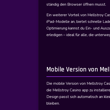
ständig den Browser öffnen musst.
Ein weiterer Vorteil von Mellstroy Ca
iPad-Modelle an, bietet schnelle Lade
Optimierung kannst du Ein- und Ausza
erledigen – ideal für alle, die unterwe
Mobile Version von Mel
Die mobile Version von Mellstroy Casi
die Mellstroy Casino app zu installi
Design passt sich automatisch an kle
bleiben.