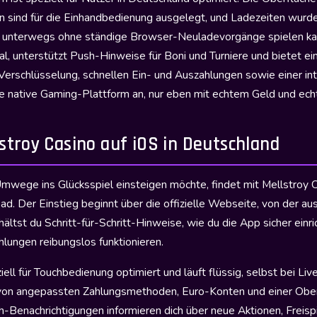
n sind für die Einhandbedienung ausgelegt, und Ladezeiten wurd
ch unterwegs ohne ständige Browser-Neuladevorgänge spielen kan
al, unterstützt Push-Hinweise für Boni und Turniere und bietet ei
Verschlüsselung, schnellen Ein- und Auszahlungen sowie einer intu
ine native Gaming-Plattform an, nur eben mit echtem Geld und ec
lstroy Casino auf iOS in Deutschland
mwege ins Glücksspiel einsteigen möchte, findet mit Mellstro
d. Der Einstieg beginnt über die offizielle Webseite, von der aus 
hältst du Schritt-für-Schritt-Hinweise, wie du die App sicher einri
lungen reibungslos funktionieren.
ell für Touchbedienung optimiert und läuft flüssig, selbst bei Liv
u von angepassten Zahlungsmethoden, Euro-Konten und einer Obe
h-Benachrichtigungen informieren dich über neue Aktionen, Freisp