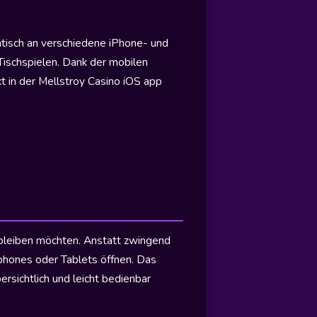
matisch an verschiedene iPhone- und
Tischspielen. Dank der mobilen
t in der Mellstroy Casino iOS app
l bleiben möchten. Anstatt zwingend
tphones oder Tablets öffnen. Das
rsichtlich und leicht bedienbar