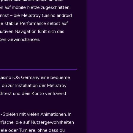
en auf mobile Netze zugeschnitten.
nst – die Mellstroy Casino android
ne stabile Performance selbst auf
itiven Navigation fühlt sich das
hten Gewinnchancen.
y Casino iOS Germany eine bequeme
du zur Installation der Mellstroy
chtest und dein Konto verifizierst,
e-Spielen mit vielen Animationen. In
rfläche, die auf Nutzergewohnheiten
iele oder Turniere, ohne dass du