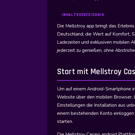
INHALTSVERZEICHNIS
Die Mellstroy app bringt das Erlebnis
Deutschland, die Wert auf Komfort, Si
Ladezeiten und exklusiven mobilen Ak
jederzeit zu genießen, ohne Abstrich
Start mit Mellstroy Ca
Um auf einem Android-Smartphone in d
Website über den mobilen Browser, la
Einstellungen die Installation aus unb
einem bestehenden Konto einloggen o
starten.
Die Mellstroy Casino android Plattfor