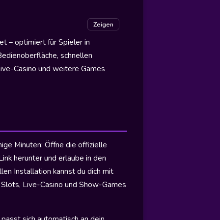
Zeigen
 – optimiert für Spieler in
 Bedienoberfläche, schnellen
, Live-Casino und weitere Games
e Minuten: Öffne die offizielle
ink herunter und erlaube in den
en Installation kannst du dich mit
it Slots, Live-Casino und Show-Games
e passt sich automatisch an dein