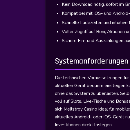
Kein Download nötig, sofort im B
Kompatibel mit iOS- und Android
Schnelle Ladezeiten und intuitive
Voller Zugriff auf Boni, Aktionen 
Sichere Ein- und Auszahlungen au
Systemanforderungen f
Die technischen Voraussetzungen für 
aktuellen Gerät bequem einsteigen k
ohne das System zu überlasten. Selbs
voll auf Slots, Live-Tische und Bonu
sich Mellstroy Casino ideal für mob
aktuelles Android- oder iOS-Gerät nut
Investitionen direkt loslegen.