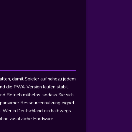
lten, damit Spieler auf nahezu jedem
d die PWA-Version laufen stabil,
und Betrieb mühelos, sodass Sie sich
d sparsamer Ressourcennutzung eignet
G. Wer in Deutschland ein halbwegs
n ohne zusätzliche Hardware-