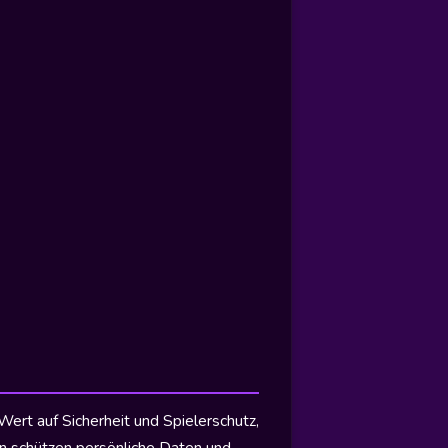
ert auf Sicherheit und Spielerschutz,
en schützen persönliche Daten und